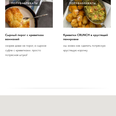
ПОЛУФАБРИКАТЫ
ПОЛУФАБРИКАТЫ
Сырный пирог с креветкам
Креветки CRUNCH в хрустящей
ваннамей
панировке
скорее даже не пирог, а сырное
мы знаем как сделать потрясную
суфле с креветками. просто
хрустящую корочку
потрясная штука!