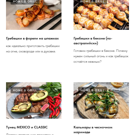
HOME & GRILL
HOME & GRILL
Гребешки в форели на шпажках
Гребешки в беконе (по-
австралийски)
как идеально приготовить гребешки
Готовим гребешки в беконе. Почему
на огне, сковороде или в духовке.
нужен сильный огонь и как гребешок
остаётся нежным?
HOME & GRILL
HOME & GRILL
Тунец MEXICO и CLASSIC
Кальмары в чесночном
маринаде
Делаем правильную прожарку с