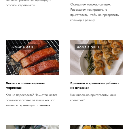
Оставляем кальмар сочным.
розовой серединкой
Расскажем как правильно
приготовить, чтобы не превратить
кальмар в резину.
HOME & GRILL
HOME & GRILL
Лосось в соево-медовом
Креветки и креветки-гребешки
маринаде
на шпажках
Как не пересолить? Чем отличается
Как идеально приготовить наши
большая упаковка от mini и как это
креветки?
влияет на время приготовления