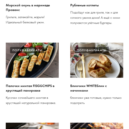
Морской окунь в маринаде
Рубленые котлеты
Прованс
Подойдут как для гриля, так и для
Грильте, запекайте, жарьте!
сочного ужина дома! А ещё с ними
Идеальный белковый ужин.
получаются улётные бургеры.
ПОЛУФАБРИКАТЫ
ПОЛУФАБРИКАТЫ
Палочки минтая FISG&CHIPS в
Блинчики WHITEблин с
хрустящей панировке
начинками
Кусочки сочнейшего минтая в
блинчики уже готовые, нужно только
хрустящей натуральной панировке.
подогреть