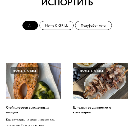
ИСПОРТИТЬ
All
Home & GRILL
Полуфабрикаты
HOME & GRILL
HOME & GRILL
Стейк лосося с лимонным
Шпажки осьминожки с
перцем
кальмаром
Как готовить на огне и зачем там
апельсин. Все расскажем.