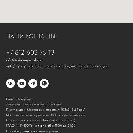
НАШИ КОНТАКТЫ
+7 812 603 75 13
info@rybnyepravila.ru
opt1@rybnyepravila.ru - оптовая продажа нашей продукции
Санкт-Петербург:
Доставка с понедельника по субботу.
Пункт выдачи Московский проспект 103к3, БЦ Тор-А
Мы находимся на территории БЦ за черным забором.
Есть гостевая парковка. Вам можно заезжать :)
ГРАФИК РАБОТЫ: с
пн
по
сб
с 11:00 до 21:00
Просьба уточнять наличие заранее