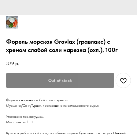
Форель морская Gravlax (гравлакс) с
хреном слабой соли нарезка (охл.), 100г
379
р.
Out of stock
Форель в нарезке слабой соли с хреном.
Мурманск/Сочи/Турция, произведено из охлажденного сырья.
Упаковано под вакуумом.
Масса нетто 100г
Красная рыба слабой соли, а особенно форель, буквально тает во рту. Нежный