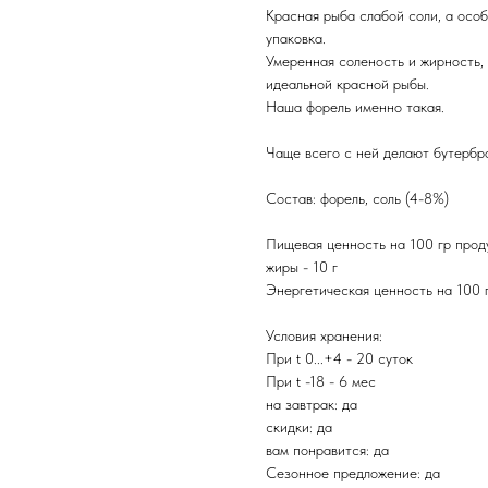
Красная рыба слабой соли, а особ
упаковка.
Умеренная соленость и жирность, 
идеальной красной рыбы.
Наша форель именно такая.
Чаще всего с ней делают бутербр
Состав: форель, соль (4-8%)
Пищевая ценность на 100 гр продук
жиры - 10 г
Энергетическая ценность на 100 г
Условия хранения:
При t 0...+4 - 20 суток
При t -18 - 6 мес
на завтрак: да
скидки: да
вам понравится: да
Сезонное предложение: да