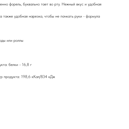
енно форель, буквально тает во рту. Нежный вкус и удобная
а также удобная нарезка, чтобы не пачкать руки - формула
оды или роллы
та: белки - 16,8 г
р продукта: 198,6 кКал/834 кДж