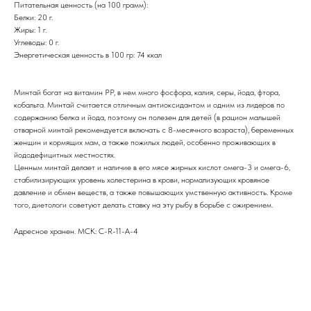
Питательная ценность (на 100 грамм):
Белки: 20 г.
Жиры: 1 г.
Углеводы: 0 г.
Энергетическая ценность в 100 гр: 74 ккал
Минтай богат на витамин РР, в нем много фосфора, калия, серы, йода, фтора,
кобальта. Минтай считается отличным антиоксидантом и одним из лидеров по
содержанию белка и йода, поэтому он полезен для детей (в рацион малышей
отварной минтай рекомендуется включать с 8-месячного возраста), беременных
женщин и кормящих мам, а также пожилых людей, особенно проживающих в
йододефицитных местностях.
Ценным минтай делает и наличие в его мясе жирных кислот омега-3 и омега-6,
стабилизирующих уровень холестерина в крови, нормализующих кровяное
давление и обмен веществ, а также повышающих умственную активность. Кроме
того, диетологи советуют делать ставку на эту рыбу в борьбе с ожирением.
Адресное хранен. МСК: C-R-11-A-4