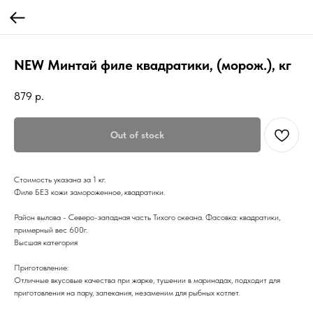
NEW Минтай филе квадратики, (морож.), кг
879
р.
Out of stock
Стоимость указана за 1 кг.
Филе БЕЗ кожи замороженное, квадратики.
Район вылова - Северо-западная часть Тихого океана. Фасовка: квадратики,
примерный вес 600г.
Высшая категория
Приготовление:
Отличные вкусовые качества при жарке, тушении в маринадах, подходит для
приготовления на пару, запекания, незаменим для рыбных котлет.