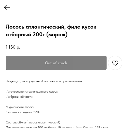
Лосось атлантический, филе кусок
отборный 200г (морож)
1 150
р.
Out of stock
Подходит для порционной засолки или приготовления.
Изготовлено из охлажденного сырья.
Из брюшной части
Мурманский лосось.
Кусочки в среднем 220г.
Состав: сёмга (лосось атлантический)
Пищевая ценность на 100 гр: белки-19 гр. жиры- 6 гр. Кал-сть-162 кКал