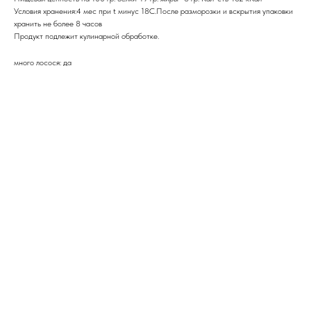
Условия хранения:4 мес при t минус 18C.После разморозки и вскрытия упаковки
хранить не более 8 часов
Продукт подлежит кулинарной обработке.
много лосося: да