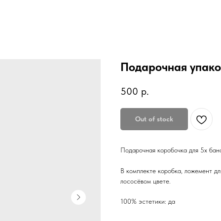
Подарочная упако
500
р.
Out of stock
Подарочная коробочка для 5х бано
В комплекте коробка, ложемент д
лососёвом цвете.
100% эстетики: да