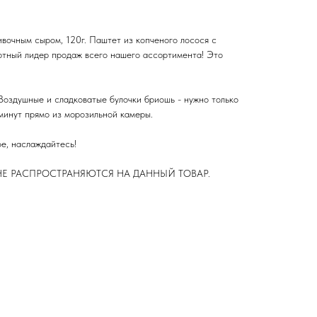
ливочным сыром, 120г. Паштет из копченого лосося с
тный лидер продаж всего нашего ассортимента! Это
Воздушные и сладковатые булочки бриошь - нужно только
 минут прямо из морозильной камеры.
е, наслаждайтесь!
Е РАСПРОСТРАНЯЮТСЯ НА ДАННЫЙ ТОВАР.