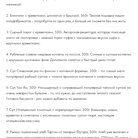
начинкой!
2. Блинчики с креветками, шпинатом и брынзой, 360г. Тёмная лошадка наших
полуфабрикатов - попробуйте их один раз, и больше не сможете без них жить.
3. Сырный пирог с креветками, 500г. Авторская рецептура, которую пока ещё
никто не скопировал - нежный пирог-суфле с насыщенным вкусом сыра и
крупными креветками,
4. Рубленые соевое-медовые котлеты из лосося, 300г. Сочные и сытные котлетки
с крупными кусочками филе. Дополните салатом и быстрый ужин готов!
5. Суп Сливочная уха по-фински с копчёной форелью, 300г - тот самый мега-
популярный рыбный супчик с тонким ароматом копчения и сливочным вкусом.
6. Суп Том Ям, 300г. Насыщенный и согревающий популярный тайский супчик на
очень наваристом бульоне - то, что нужно, до наступления теплого сезона!
Готовим без риса - рис можно добавить по желанию.
7. Суп Итальянский томатный с морепродуктами, 300г. Кальмары, мидии,
креветки в сочетании с кисленьким томатным супом-пюре. настоящая
итальянская классика.
8. Ржано-пшеничный хлеб Тартин от пекарни Футура, 500г. Хлеб уже выпечен и
заморожен, вам остается только подогреть его в духовке при 200град 10 минут, и