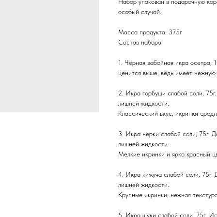
Набор упакован в подарочную коро
особый случай.
Масса продукта: 375г
Состав набора:
1. Чёрная забойная икра осетра, 
ценится выше, ведь имеет нежную 
2. Икра горбуши слабой соли, 75г
лишней жидкости.
Классический вкус, икринки средн
3. Икра нерки слабой соли, 75г. 
лишней жидкости.
Мелкие икринки и ярко красный цве
4. Икра кижуча слабой соли, 75г.
лишней жидкости.
Крупные икринки, нежная текстура,
5. Икра щуки слабой соли, 75г. И