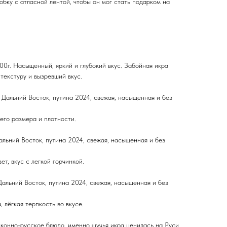
бку с атласной лентой, чтобы он мог стать подарком на
100г. Насыщенный, яркий и глубокий вкус. Забойная икра
текстуру и вызревший вкус.
. Дальний Восток, путина 2024, свежая, насыщенная и без
его размера и плотности.
Дальний Восток, путина 2024, свежая, насыщенная и без
т, вкус с легкой горчинкой.
 Дальний Восток, путина 2024, свежая, насыщенная и без
 лёгкая терпкость во вкусе.
сконно-русское блюдо, именно щучья икра ценилась на Руси