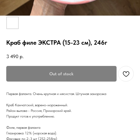
Краб филе ЭКСТРА (15-23 см), 246г
3 490
р.
Out of stock
Первая фаланга. Очень крупная и мясистая. Штучная заморозка
Краб Камчатский, варено-мороженный.
Район вылова - Россия, Приморский край.
Продукт готов к употреблению.
Филе, первая фаланга
Глазировка: 12% (морская вода).
Фасовка: по 2-3 шт (252-258гр)