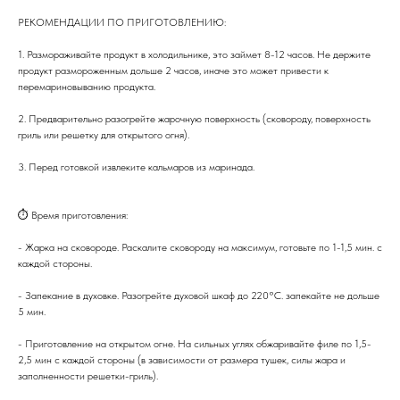
РЕКОМЕНДАЦИИ ПО ПРИГОТОВЛЕНИЮ:
1. Размораживайте продукт в холодильнике, это займет 8-12 часов. Не держите
продукт размороженным дольше 2 часов, иначе это может привести к
перемариновыванию продукта.
2. Предварительно разогрейте жарочную поверхность (сковороду, поверхность
гриль или решетку для открытого огня).
3. Перед готовкой извлеките кальмаров из маринада.
⏱ Время приготовления:
- Жарка на сковороде. Раскалите сковороду на максимум, готовьте по 1-1,5 мин. с
каждой стороны.
- Запекание в духовке. Разогрейте духовой шкаф до 220°C. запекайте не дольше
5 мин.
- Приготовление на открытом огне. На сильных углях обжаривайте филе по 1,5-
2,5 мин с каждой стороны (в зависимости от размера тушек, силы жара и
заполненности решетки-гриль).