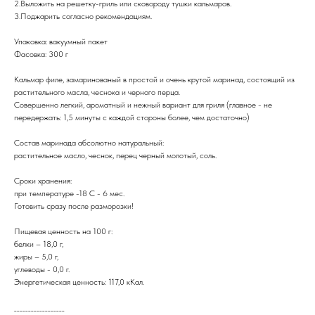
2.Выложить на решетку-гриль или сковороду тушки кальмаров.
3.Поджарить согласно рекомендациям.
Упаковка: вакуумный пакет
Фасовка: 300 г
Кальмар филе, замаринованый в простой и очень крутой маринад, состоящий из
растительного масла, чеснока и черного перца.
Совершенно легкий, ароматный и нежный вариант для гриля (главное - не
передержать: 1,5 минуты с каждой стороны более, чем достаточно)
Состав маринада абсолютно натуральный:
растительное масло, чеснок, перец черный молотый, соль.
Сроки хранения:
при температуре -18 С - 6 мес.
Готовить сразу после разморозки!
Пищевая ценность на 100 г:
белки – 18,0 г,
жиры – 5,0 г,
углеводы - 0,0 г.
Энергетическая ценность: 117,0 кКал.
__________________