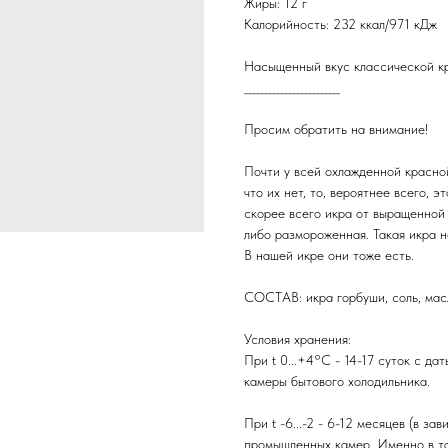
Жиры: 12 г
Калорийность: 232 ккал/971 кДж
Насыщенный вкус классической кр
________________________
Просим обратить на внимание!
Почти у всей охлажденной красной
что их нет, то, вероятнее всего, 
скорее всего икра от выращенной
либо размороженная. Такая икра не
В нашей икре они тоже есть.
СОСТАВ: икра горбуши, соль, мас
Условия хранения:
При t 0...+4°C - 14-17 суток с да
камеры бытового холодильника.
При t -6...-2 - 6-12 месяцев (в з
промышленных камер. Именно в та