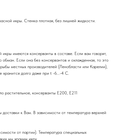
асной икры. Стенка плотная, без лишней жидкости.
 икры имеются консерванты в составе. Если вам говорят,
это обман. Если она без консервантов и охлажденная, то это
 рыбы местных производителей (Ленобласти или Карелии),
 хранится долго даже при t -6...-4 С.
ло растительное, консерванты Е200, Е211
ты доставки к Вам. В зависимости от температура верхней
ависимости от партии). Температура специальных
ких мы храним икру.