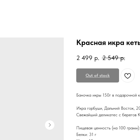
Красная икра кеты
2 499
р.
2 549
р.
Out of stock
Баночка икры 150г в подарочной к
Икра горбуши, Дальний Восток, 2
Свежайший деликатес с берегов К
Пищевая ценность (на 100 грамм):
Белки: 31 г