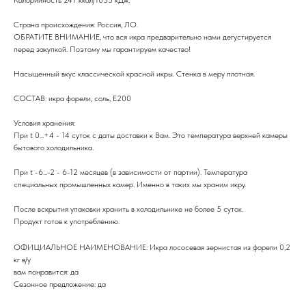
Страна происхождения: Россия, ЛО.
ОБРАТИТЕ ВНИМАНИЕ, что вся икра предварительно нами дегустируется
перед закупкой. Поэтому мы гарантируем качество!
Насыщенный вкус классической красной икры. Стенка в меру плотная.
СОСТАВ: икра форели, соль, Е200
Условия хранения:
При t 0...+4 - 14 суток с даты доставки к Вам. Это температура верхней камеры
бытового холодильника.
При t -6...-2 - 6-12 месяцев (в зависимости от партии). Температура
специальных промышленных камер. Именно в таких мы храним икру.
После вскрытия упаковки хранить в холодильнике не более 5 суток.
Продукт готов к употреблению.
ОФИЦИАЛЬНОЕ НАИМЕНОВАНИЕ: Икра лососевая зернистая из форели 0,2
кг в/у
вам понравится: да
Сезонное предложение: да