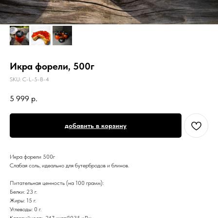
Икра форели, 500г
SKU:
C-L-5-B-4
5 999
р.
добавить в корзину
Икра форели 500г
Слабая соль, идеально для бутербродов и блинов.
Питательная ценность (на 100 грамм):
Белки: 23 г.
Жиры: 15 г.
Углеводы: 0 г.
Калорийность 247 ккал/1035 кДж.