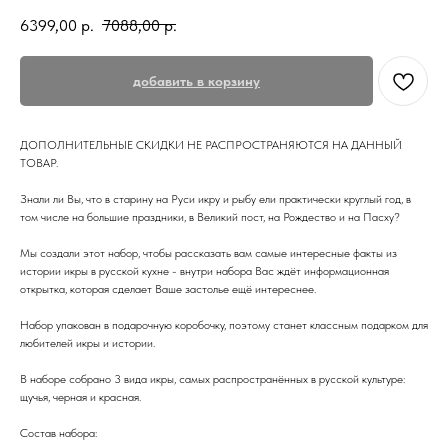
6399,00
р.
7088,00
р.
добавить в корзину
ДОПОЛНИТЕЛЬНЫЕ СКИДКИ НЕ РАСПРОСТРАНЯЮТСЯ НА ДАННЫЙ
ТОВАР.
Знали ли Вы, что в старину на Руси икру и рыбу ели практически круглый год, в
том числе на большие праздники, в Великий пост, на Рождество и на Пасху?
Мы создали этот набор, чтобы рассказать вам самые интересные факты из
истории икры в русской кухне - внутри набора Вас ждёт информационная
открытка, которая сделает Ваше застолье ещё интереснее.
Набор упакован в подарочную коробочку, поэтому станет классным подарком для
любителей икры и истории.
В наборе собрано 3 вида икры, самых распространённых в русской культуре:
щучья, черная и красная.
Состав набора: